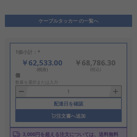
ケーブルタッカー の一覧へ
1個小計：*
￥62,533.00
￥68,786.30
(税抜)
(税込)
Add
個
to
数量を選択または入力
Basket
配達日を確認
注文書へ追加
3,000円を超える注文については、送料無料