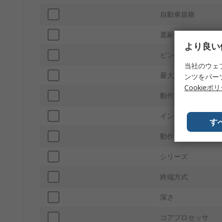
自動車規格
遮蔽性
より良い
ピン数
当社のウェ
最大直流抵抗
ンツをパー
Cookieポ
動作温度 Min
インダクタンス許
す
動作温度 Max
シリーズ
終端方式
深さ
コアプロセッサ