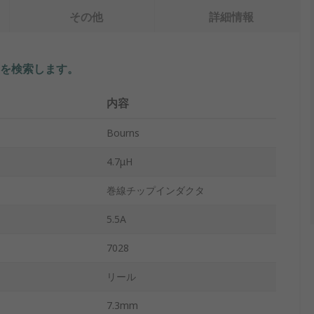
その他
詳細情報
を検索します。
内容
Bourns
4.7μH
巻線チップインダクタ
5.5A
7028
リール
7.3mm