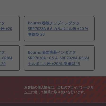
クタ
Bourns 巻線チップインダクタ
ル粉 ±20
SRP7028A 6 A カルボニル粉 ±20 %
巻線型 20
クタ
Bourns 表面実装インダクタ
A-6R8M
SRP7028A 16.5 A, SRP7028A-R56M
20
カルボニル粉 ±20 % 巻線型 15
お客様の個人情報は、当社の
プライバシーポリ
シー
に従って慎重に取り扱いを行います。