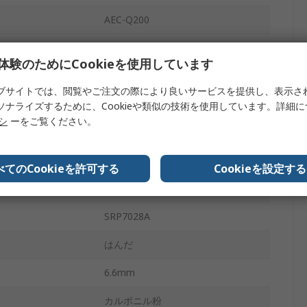
AEC-Q200
あり
体験のためにCookieを使用しています
2
ブサイトでは、閲覧やご注文の際により良いサービスを提供し、表示さ
40mΩ
ソナライズするために、Cookieや類似の技術を使用しています。詳細
リシ
ーをご覧ください。
-40°C
容範囲
±20 %
べてのCookieを許可する
Cookieを設定する
150°C
SRP7028A
はんだ
6.6mm
カルボニル粉