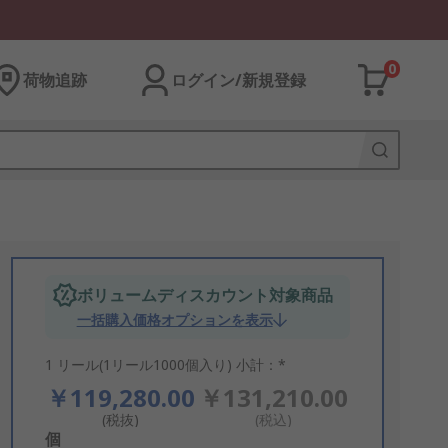
0
荷物追跡
ログイン/新規登録
ボリュームディスカウント対象商品
一括購入価格オプションを表示
1 リール(1リール1000個入り) 小計：*
￥119,280.00
￥131,210.00
(税抜)
(税込)
Add
個