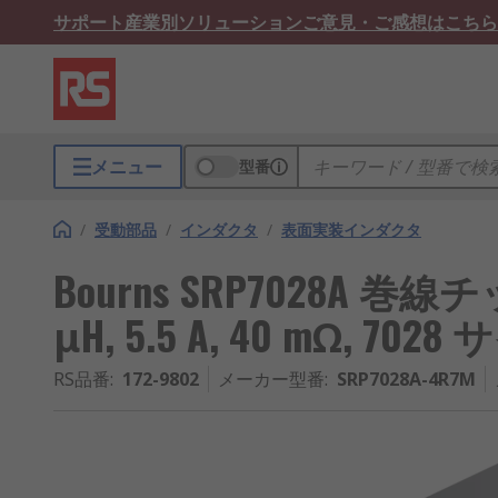
サポート
産業別ソリューション
ご意見・ご感想はこちら
メニュー
型番
/
受動部品
/
インダクタ
/
表面実装インダクタ
Bourns SRP7028A 巻
μH, 5.5 A, 40 mΩ, 7028
RS品番
:
172-9802
メーカー型番
:
SRP7028A-4R7M