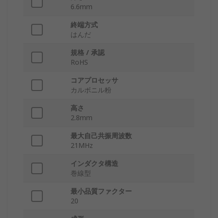
6.6mm
終端方式
はんだ
規格 / 承認
RoHS
コアプロセッサ
カルボニル粉
高さ
2.8mm
最大自己共振周波数
21MHz
インダクタ構造
巻線型
最小品質ファクター
20