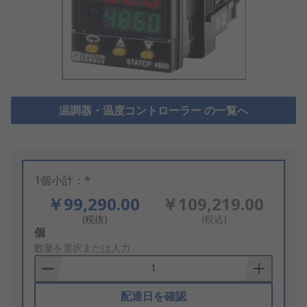
温調器・温度コントローラー の一覧へ
1個小計：*
￥99,290.00
￥109,219.00
(税抜)
(税込)
Add
個
to
数量を選択または入力
Basket
配達日を確認