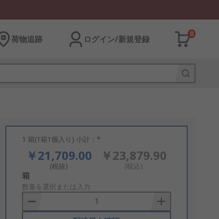
0
荷物追跡
ログイン/新規登録
1 箱(1箱1個入り) 小計：*
￥21,709.00
￥23,879.90
(税抜)
(税込)
Add
箱
to
数量を選択または入力
Basket