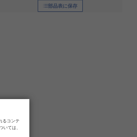
部品表に保存
れるコンテ
については、