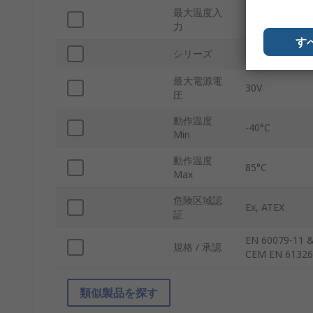
最大温度入
850°C
力
す
シリーズ
TIXO
最大電源電
30V
圧
動作温度
-40°C
Min
動作温度
85°C
Max
危険区域認
Ex, ATEX
証
EN 60079-11 &
規格 / 承認
CEM EN 61326 
類似製品を探す