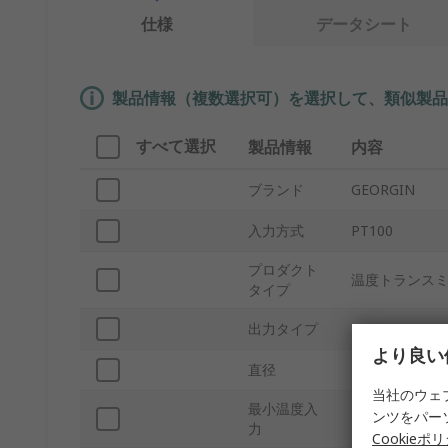
仕様
データシート
製品情報（複数選択可）を選択して、類似製品
すべて選択
製品情報
内容
ブランド
GEORGIN
入力方式
PT100
プロダクト
温度トランス
タイプ
出力タイプ
4 ～ 20 mA
より良い
直径
44mm
当社のウェ
最小温度入
ンツをパー
-220°C
力
Cookieポ