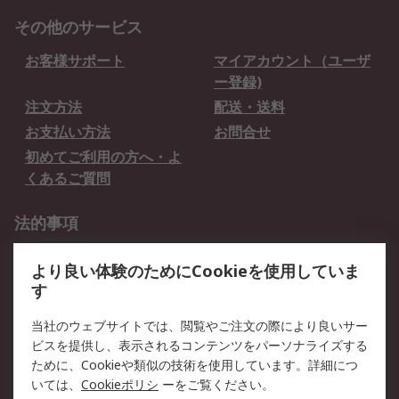
その他のサービス
お客様サポート
マイアカウント（ユーザ
ー登録)
注文方法
配送・送料
お支払い方法
お問合せ
初めてご利用の方へ・よ
くあるご質問
法的事項
プライバシーポリシー
ご利用規約
より良い体験のためにCookieを使用していま
クッキーポリシー
す
RSについて
当社のウェブサイトでは、閲覧やご注文の際により良いサー
ビスを提供し、表示されるコンテンツをパーソナライズする
会社概要
採用情報
ために、Cookieや類似の技術を使用しています。詳細につ
プレスリリース＆お知ら
コーポレートサイト
いては、
Cookieポリシ
ーをご覧ください。