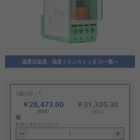
温度伝送器・温度トランスミッタ の一覧へ
1個小計：*
￥28,473.00
￥31,320.30
(税抜)
(税込)
Add
個
to
数量を選択または入力
Basket