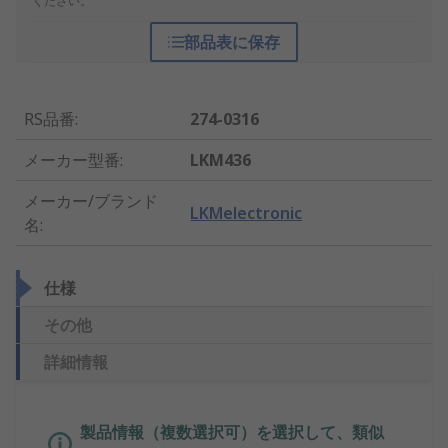
ください。
部品表に保存
RS品番
:
274-0316
メーカー型番
:
LKM436
メーカー/ブランド
LKMelectronic
名
:
仕様
その他
詳細情報
製品情報（複数選択可）を選択して、類似