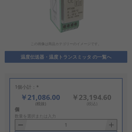
この画像は商品カテゴリーのイメージです。
温度伝送器・温度トランスミッタ の一覧へ
1個小計：*
￥21,086.00
￥23,194.60
(税抜)
(税込)
Add
個
to
数量を選択または入力
Basket