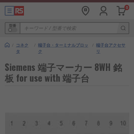
0
型番
/
コネク
/
端子台・ターミナルブロッ
/
端子台アクセサ
タ
ク
リ
Siemens 端子マーカー 8WH 銘
板 for use with 端子台