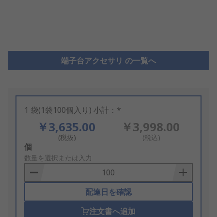
端子台アクセサリ の一覧へ
1 袋(1袋100個入り) 小計：*
￥3,635.00
￥3,998.00
(税抜)
(税込)
Add
個
to
数量を選択または入力
Basket
配達日を確認
注文書へ追加