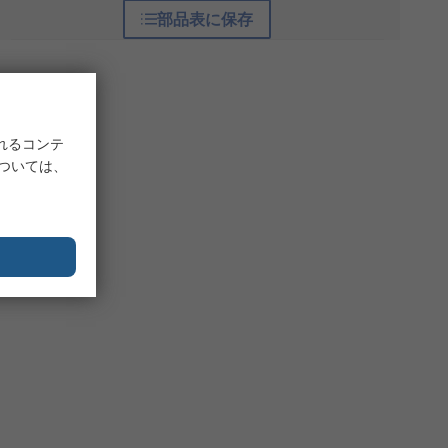
部品表に保存
れるコンテ
については、