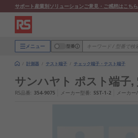
サポート
産業別ソリューション
ご意見・ご感想はこちら
メニュー
型番
/
計測器
/
テスト端子
/
チェック端子・テスト端子
サンハヤト ポスト端子, 穴径
RS品番
:
354-9075
メーカー型番
:
SST-1-2
メーカー