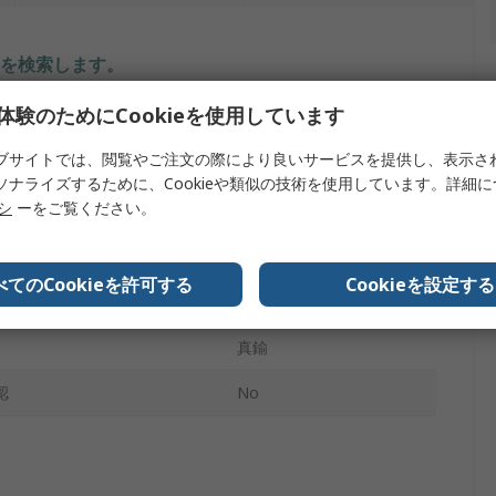
を検索します。
体験のためにCookieを使用しています
報
内容
ブサイトでは、閲覧やご注文の際により良いサービスを提供し、表示さ
サンハヤト
ソナライズするために、Cookieや類似の技術を使用しています。詳細
リシ
ーをご覧ください。
金
トタイプ
ポスト端子
べてのCookieを許可する
Cookieを設定する
0.8mm
真鍮
認
No