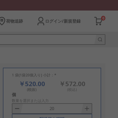
0
荷物追跡
ログイン/新規登録
1 袋(1袋20個入り) 小計：*
￥520.00
￥572.00
(税抜)
(税込)
Add
個
to
数量を選択または入力
Basket