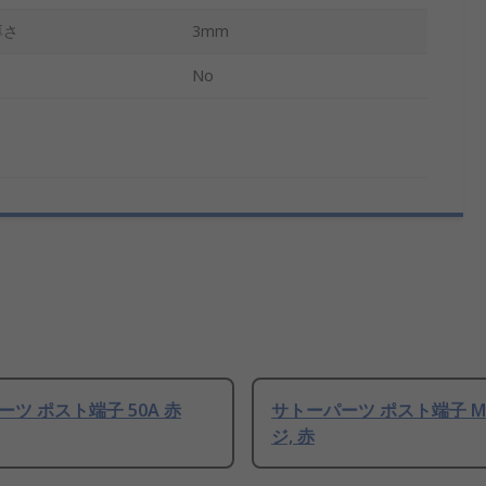
厚さ
3mm
No
ツ ポスト端子 50A 赤
サトーパーツ ポスト端子 M3 
ジ, 赤