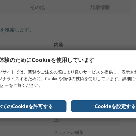
その他
詳細情報
を検索します。
内容
サトーパーツ
体験のためにCookieを使用しています
タイプ
ポスト端子
ブサイトでは、閲覧やご注文の際により良いサービスを提供し、表示さ
ソナライズするために、Cookieや類似の技術を使用しています。詳細
赤
リシ
ーをご覧ください。
30A
べてのCookieを許可する
Cookieを設定する
M5 x 0.8
はい
フェノール樹脂