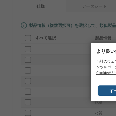
仕様
データシート
製品情報（複数選択可）を選択して、類似製品
すべて選択
製品情報
ブランド
より良い
プロダクト
当社のウェ
ンツをパー
色
Cookieポ
電流
す
ネジサイズ
絶縁
材質