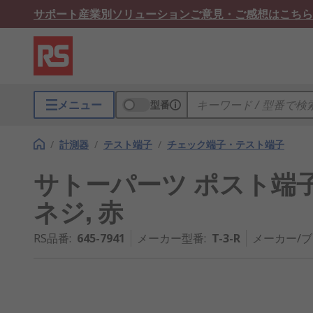
サポート
産業別ソリューション
ご意見・ご感想はこちら
メニュー
型番
/
計測器
/
テスト端子
/
チェック端子・テスト端子
サトーパーツ ポスト端子, 600V
ネジ, 赤
RS品番
:
645-7941
メーカー型番
:
T-3-R
メーカー/