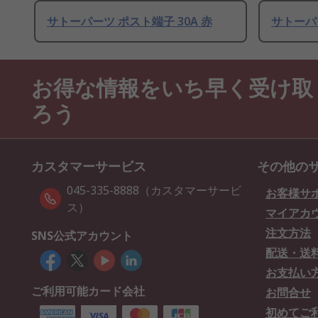
サトーパーツ ポスト端子 30A 赤
サトーパー
お得な情報をいち早く受け取
ろう
カスタマーサービス
その他の
045-335-8888（カスタマーサービ
お客様サ
ス）
マイアカ
注文方法
SNS公式アカウント
配送・送
お支払い
ご利用可能カード会社
お問合せ
初めてご