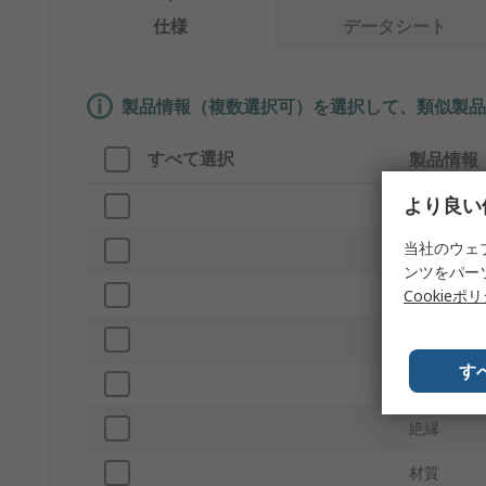
仕様
データシート
製品情報（複数選択可）を選択して、類似製品
すべて選択
製品情報
より良い
ブランド
当社のウェ
プロダクト
ンツをパー
色
Cookieポ
電流
す
ネジサイズ
絶縁
材質