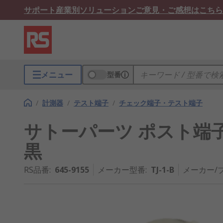
サポート
産業別ソリューション
ご意見・ご感想はこちら
メニュー
型番
/
計測器
/
テスト端子
/
チェック端子・テスト端子
サトーパーツ ポスト端子, 5A
黒
RS品番
:
645-9155
メーカー型番
:
TJ-1-B
メーカー/