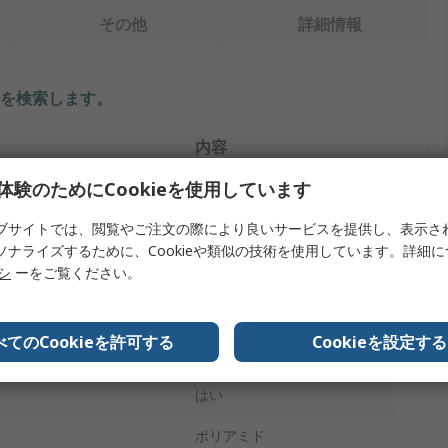
その他
詳細情報
を検索します。
内容
体験のためにCookieを使用しています
サトーパーツ
ブサイトでは、閲覧やご注文の際により良いサービスを提供し、表示さ
タイプ
ポスト端子
ソナライズするために、Cookieや類似の技術を使用しています。詳細
黒
リシ
ーをご覧ください。
5A
べてのCookieを許可する
Cookieを設定する
M6 x 0.75
はい
ポリアミド