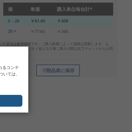
個
単価
購入単位毎合計*
5 - 20
￥81.60
￥408
25 +
￥77.60
￥388
* 表示は参考価格です。ご購入数量によって価格は変動します。な
お、上記数量を大きく超える大量ご購入の際は右下チャットからお問
合せください。
れるコンテ
部品表に保存
については、