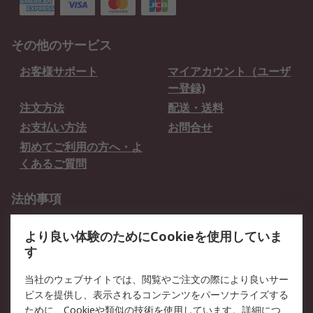
その他のサービス
お客様サポート
マイアカウント（ユーザ
ー登録)
注文方法
配送・送料
お支払い方法
お問合せ
初めてご利用の方へ・よ
くあるご質問
法的事項
プライバシーポリシー
ご利用規約
より良い体験のためにCookieを使用していま
クッキーポリシー
す
RSについて
当社のウェブサイトでは、閲覧やご注文の際により良いサー
ビスを提供し、表示されるコンテンツをパーソナライズする
会社概要
採用情報
ために、Cookieや類似の技術を使用しています。詳細につ