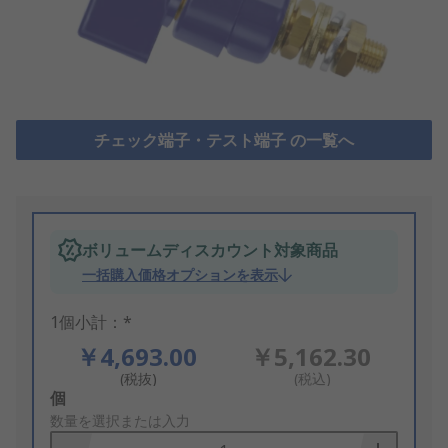
チェック端子・テスト端子 の一覧へ
ボリュームディスカウント対象商品
一括購入価格オプションを表示
1個小計：*
￥4,693.00
￥5,162.30
(税抜)
(税込)
Add
個
to
数量を選択または入力
Basket