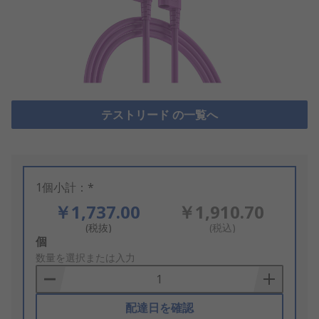
テストリード の一覧へ
1個小計：*
￥1,737.00
￥1,910.70
(税抜)
(税込)
Add
個
to
数量を選択または入力
Basket
配達日を確認