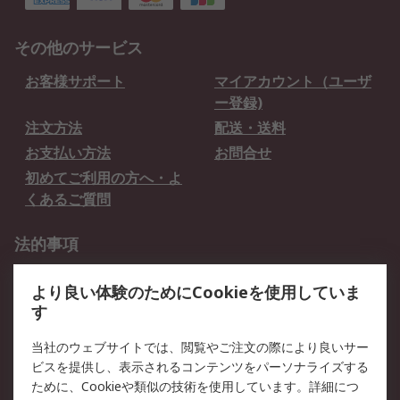
その他のサービス
お客様サポート
マイアカウント（ユーザ
ー登録)
注文方法
配送・送料
お支払い方法
お問合せ
初めてご利用の方へ・よ
くあるご質問
法的事項
プライバシーポリシー
ご利用規約
より良い体験のためにCookieを使用していま
クッキーポリシー
す
RSについて
当社のウェブサイトでは、閲覧やご注文の際により良いサー
ビスを提供し、表示されるコンテンツをパーソナライズする
会社概要
採用情報
ために、Cookieや類似の技術を使用しています。詳細につ