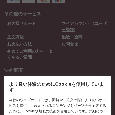
その他のサービス
お客様サポート
マイアカウント（ユーザ
ー登録)
注文方法
配送・送料
お支払い方法
お問合せ
初めてご利用の方へ・よ
くあるご質問
法的事項
プライバシーポリシー
ご利用規約
より良い体験のためにCookieを使用していま
クッキーポリシー
す
RSについて
当社のウェブサイトでは、閲覧やご注文の際により良いサー
ビスを提供し、表示されるコンテンツをパーソナライズする
会社概要
採用情報
ために、Cookieや類似の技術を使用しています。詳細につ