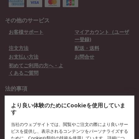
その他のサービス
お客様サポート
マイアカウント（ユーザ
ー登録)
注文方法
配送・送料
お支払い方法
お問合せ
初めてご利用の方へ・よ
くあるご質問
法的事項
プライバシーポリシー
ご利用規約
より良い体験のためにCookieを使用していま
クッキーポリシー
す
RSについて
当社のウェブサイトでは、閲覧やご注文の際により良いサー
ビスを提供し、表示されるコンテンツをパーソナライズする
会社概要
採用情報
ために、Cookieや類似の技術を使用しています。詳細につ