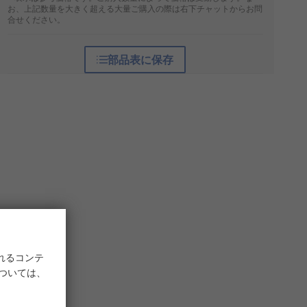
お、上記数量を大きく超える大量ご購入の際は右下チャットからお問
合せください。
部品表に保存
れるコンテ
については、