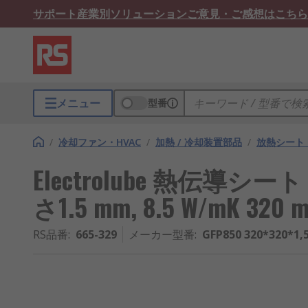
サポート
産業別ソリューション
ご意見・ご感想はこちら
メニュー
型番
/
冷却ファン・HVAC
/
加熱 / 冷却装置部品
/
放熱シート
Electrolube 熱伝導シート El
さ1.5 mm, 8.5 W/mK 3
RS品番
:
665-329
メーカー型番
:
GFP850 320*320*1