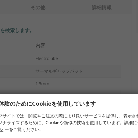
その他
詳細情報
を検索します。
内容
Electrolube
サーマルギャップパッド
1.5mm
8.5W/mK
体験のためにCookieを使用しています
Electrolube GFP850
ブサイトでは、閲覧やご注文の際により良いサービスを提供し、表示さ
35 ショア 00
ソナライズするために、Cookieや類似の技術を使用しています。詳細
リシ
ーをご覧ください。
シリコーン