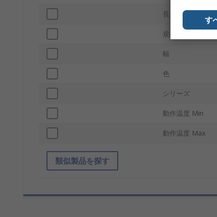
長さ
す
規格 / 承認
幅
色
シリーズ
動作温度 Min
動作温度 Max
類似製品を探す