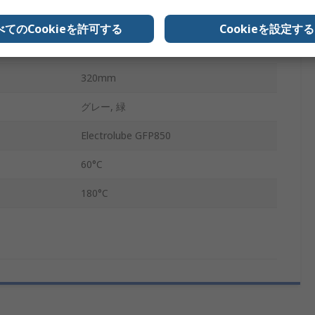
320mm
べてのCookieを許可する
Cookieを設定する
REACH, RoHS
320mm
グレー, 緑
Electrolube GFP850
60°C
180°C