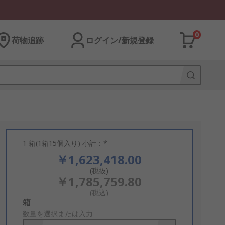
0
荷物追跡
ログイン/新規登録
1 箱(1箱15個入り) 小計：*
￥1,623,418.00
(税抜)
￥1,785,759.80
(税込)
Add
箱
to
数量を選択または入力