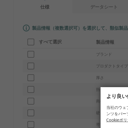
仕様
データシート
製品情報（複数選択可）を選択して、類似製品
すべて選択
製品情報
ブランド
プロダクトタイプ
厚さ
熱伝導性
より良い
商標名
当社のウェ
硬さ
ンツをパー
Cookieポ
導電性材料