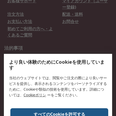
お客様サポート
マイアカウント（ユーザ
ー登録)
注文方法
配送・送料
お支払い方法
お問合せ
初めてご利用の方へ・よ
くあるご質問
法的事項
プライバシーポリシー
ご利用規約
より良い体験のためにCookieを使用していま
クッキーポリシー
す
RSについて
当社のウェブサイトでは、閲覧やご注文の際により良いサー
ビスを提供し、表示されるコンテンツをパーソナライズする
会社概要
採用情報
ために、Cookieや類似の技術を使用しています。詳細につ
プレスリリース＆お知ら
コーポレートサイト
いては、
Cookieポリシ
ーをご覧ください。
せ
全世界のRS
RSの歴史
すべてのCookieを許可する
ESGへの取り組み（英語）
認証について