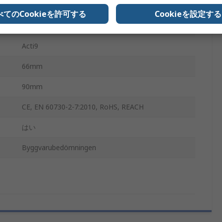
230V ac
べてのCookieを許可する
Cookieを設定する
10year
Acti9
66mm
90mm
CE, EN 60730-2-7:2010, RoHS, REACH
はい
Byggvarubedömningen