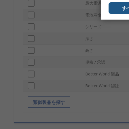
最大電源電圧
す
電池寿命
シリーズ
深さ
高さ
規格 / 承認
Better World 製品
Better World 認証
類似製品を探す