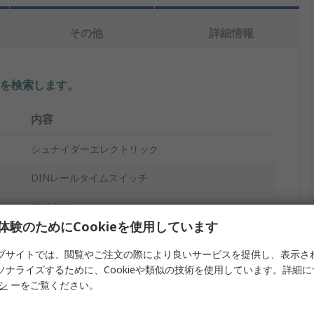
その他
詳細情報
を検索します。
内容
シュナイダーエレクトリック
DINレールタイムスイッチ
デジタル
体験のためにCookieを使用しています
1
ブサイトでは、閲覧やご注文の際により良いサービスを提供し、表示さ
日, 時間
ソナライズするために、Cookieや類似の技術を使用しています。詳細
リシ
ーをご覧ください。
ねじ