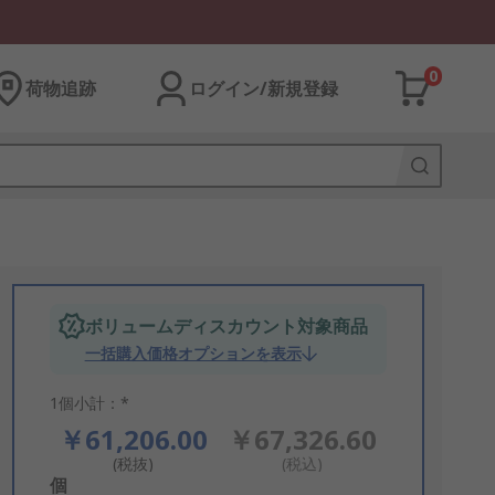
0
荷物追跡
ログイン/新規登録
ボリュームディスカウント対象商品
一括購入価格オプションを表示
1個小計：*
￥61,206.00
￥67,326.60
(税抜)
(税込)
Add
個