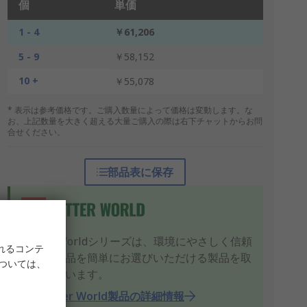
個
単価
1 - 4
￥61,206
5 - 9
￥58,152
10 +
￥55,078
* 表示は参考価格です。ご購入数量によって価格は変動します。な
お、上記数量を大きく超える大量ご購入の際は右下チャットからお問
合せください。
部品表に保存
Better Worldシリーズは、環境にやさしく信頼
れるコンテ
できる製品を簡単にお選びいただける製品を取
については、
り揃えています。
RS Better World製品の詳細情報