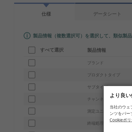
仕様
データシート
製品情報（複数選択可）を選択して、類似製品
すべて選択
製品情報
ブランド
プロダクトタイプ
サブタイプ
より良い
チャンネルの数
当社のウェ
測定ユニット
ンツをパー
Cookieポ
終端処理