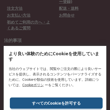
ー登録)
注文方法
配送・送料
お支払い方法
お問合せ
初めてご利用の方へ・よ
くあるご質問
法的事項
プライバシーポリシー
ご利用規約
より良い体験のためにCookieを使用していま
クッキーポリシー
す
RSについて
当社のウェブサイトでは、閲覧やご注文の際により良いサー
ビスを提供し、表示されるコンテンツをパーソナライズする
会社概要
採用情報
ために、Cookieや類似の技術を使用しています。詳細につ
プレスリリース＆お知ら
コーポレートサイト
いては、
Cookieポリシ
ーをご覧ください。
せ
全世界のRS
RSの歴史
すべてのCookieを許可する
ESGへの取り組み（英語）
認証について