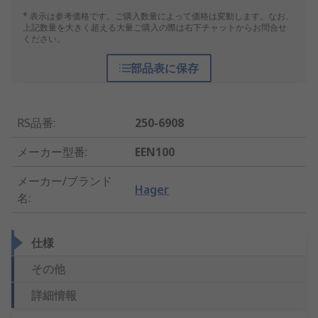
* 表示は参考価格です。ご購入数量によって価格は変動します。なお、
上記数量を大きく超える大量ご購入の際は右下チャットからお問合せ
ください。
部品表に保存
RS品番
:
250-6908
メーカー型番
:
EEN100
メーカー/ブランド
Hager
名
:
仕様
その他
詳細情報