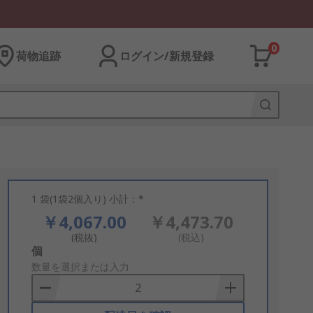
0
荷物追跡
ログイン/新規登録
1 袋(1袋2個入り) 小計：*
￥4,067.00
￥4,473.70
(税抜)
(税込)
Add
個
to
数量を選択または入力
Basket