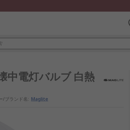
 交換用懐中電灯バルブ 白熱
ー/ブランド名
:
Maglite