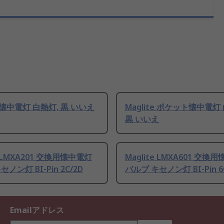
te 懐中電灯 白熱灯, 黒 いいえ
Maglite ポケット懐中電灯
黒 いいえ
e LMXA201 交換用懐中電灯
Maglite LMXA601 交換
ノン灯 BI-Pin 2C/2D
バルブ キセノン灯 BI-Pin 6
Emailアドレス