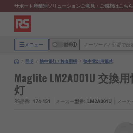
サポート
産業別ソリューション
ご意見・ご感想はこちら
メニュー
型番
/
照明
/
懐中電灯 / 検査照明
/
懐中電灯用電球
Maglite LM2A001U
灯
RS品番
:
174-151
メーカー型番
:
LM2A001U
メーカ