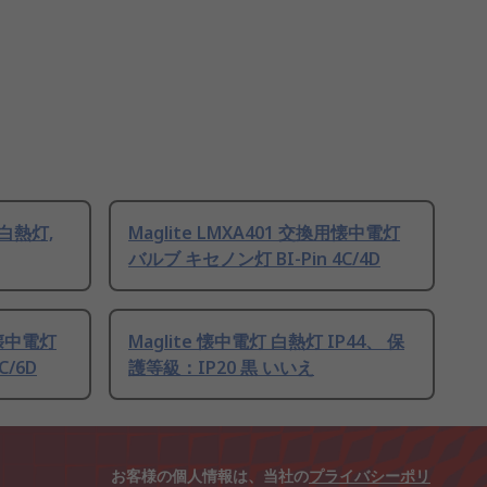
 白熱灯,
Maglite LMXA401 交換用懐中電灯
バルブ キセノン灯 BI-Pin 4C/4D
用懐中電灯
Maglite 懐中電灯 白熱灯 IP44、 保
C/6D
護等級：IP20 黒 いいえ
お客様の個人情報は、当社の
プライバシーポリ