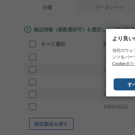
仕様
データシート
製品情報（複数選択可）を選択して、類似製品
より良い
すべて選択
製品情報
当社のウェ
ンツをパー
ブランド
Cookieポ
電球タイプ
プロダクトタイ
す
規格 / 承認
危険区域認証
類似製品を探す