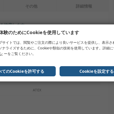
その他
詳細情報
を検索します。
体験のためにCookieを使用しています
内容
ブサイトでは、閲覧やご注文の際により良いサービスを提供し、表示さ
ソナライズするために、Cookieや類似の技術を使用しています。詳細
Maglite
リシ
ーをご覧ください。
白熱灯
プ
交換用懐中電灯バルブ
べてのCookieを許可する
Cookieを設定する
RoHS, BS EN 60598
ATEX