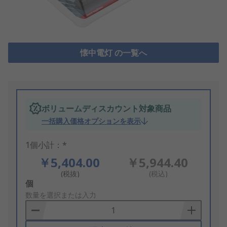
懐中電灯 の一覧へ
ボリュームディスカウント対象商品
一括購入価格オプションを表示
1個小計：*
￥5,404.00
￥5,944.40
(税抜)
(税込)
Add
個
to
数量を選択または入力
Basket