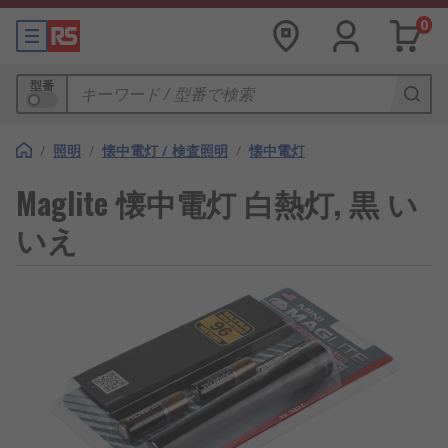
0
型番
/
照明
/
懐中電灯 / 検査照明
/
懐中電灯
Maglite 懐中電灯 白熱灯, 黒 い
いえ