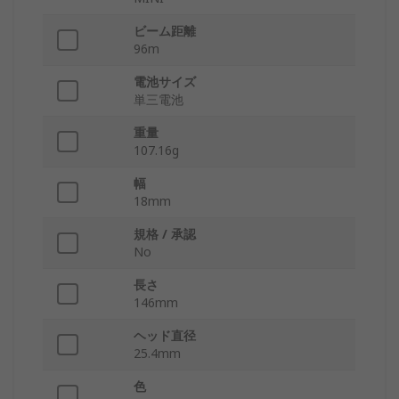
ビーム距離
96m
電池サイズ
単三電池
重量
107.16g
幅
18mm
規格 / 承認
No
長さ
146mm
ヘッド直径
25.4mm
色