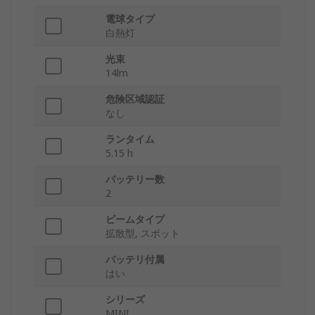
電球タイプ
白熱灯
光束
14lm
危険区域認証
なし
ランタイム
5.15 h
バッテリー数
2
ビームタイプ
拡散型, スポット
バッテリ付属
はい
シリーズ
MINI