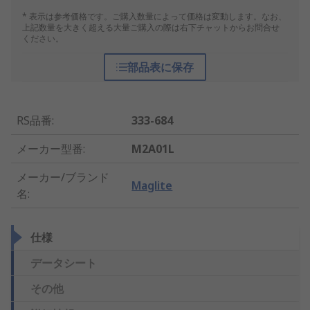
* 表示は参考価格です。ご購入数量によって価格は変動します。なお、
上記数量を大きく超える大量ご購入の際は右下チャットからお問合せ
ください。
部品表に保存
RS品番
:
333-684
メーカー型番
:
M2A01L
メーカー/ブランド
Maglite
名
:
仕様
データシート
その他