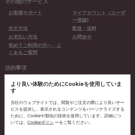
その他のサービス
お客様サポート
マイアカウント（ユーザ
ー登録)
注文方法
配送・送料
お支払い方法
お問合せ
初めてご利用の方へ・よ
くあるご質問
法的事項
プライバシーポリシー
ご利用規約
より良い体験のためにCookieを使用していま
クッキーポリシー
す
RSについて
当社のウェブサイトでは、閲覧やご注文の際により良いサー
ビスを提供し、表示されるコンテンツをパーソナライズする
会社概要
採用情報
ために、Cookieや類似の技術を使用しています。詳細につ
プレスリリース＆お知ら
コーポレートサイト
いては、
Cookieポリシ
ーをご覧ください。
せ