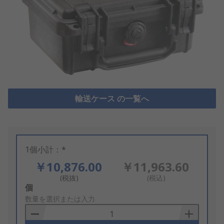
輸送ケース の一覧へ
1個小計：*
￥10,876.00
￥11,963.60
(税抜)
(税込)
Add
個
to
数量を選択または入力
Basket