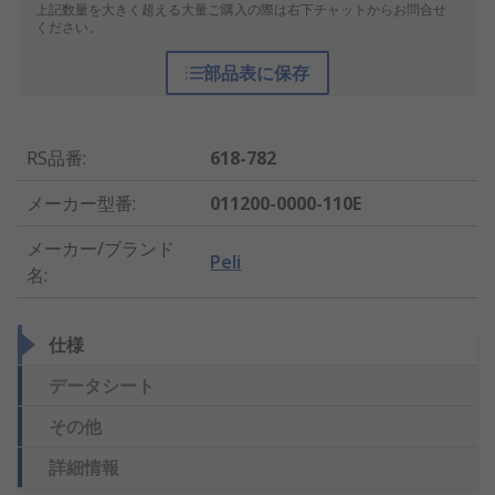
上記数量を大きく超える大量ご購入の際は右下チャットからお問合せ
ください。
部品表に保存
RS品番
:
618-782
メーカー型番
:
011200-0000-110E
メーカー/ブランド
Peli
名
:
仕様
データシート
その他
詳細情報