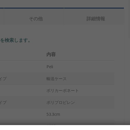
その他
詳細情報
を検索します。
内容
Peli
イプ
輸送ケース
ポリカーボネート
イプ
ポリプロピレン
53.3cm
1630