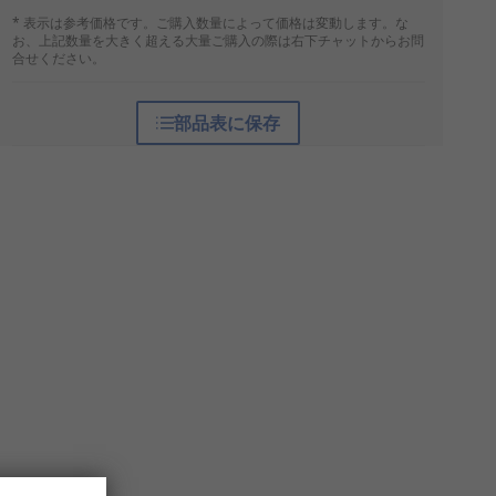
* 表示は参考価格です。ご購入数量によって価格は変動します。な
お、上記数量を大きく超える大量ご購入の際は右下チャットからお問
合せください。
部品表に保存