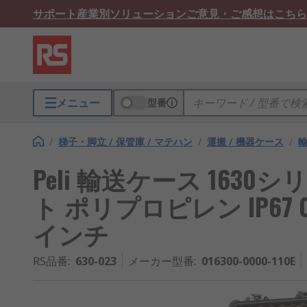
サポート
産業別ソリューション
ご意見・ご感想はこちら
メニュー
型番
/
梯子・脚立 / 保管庫 / マテハン
/
運搬 / 機器ケース
/
Peli 輸送ケース 163
ト ポリプロピレン IP67 0163
インチ
RS品番
:
630-023
メーカー型番
:
016300-0000-110E