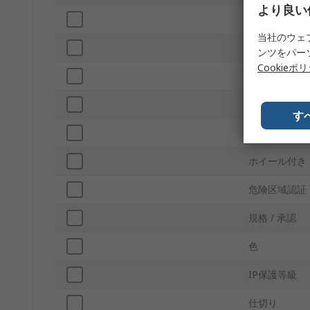
より良い
内部深さ
当社のウェ
防水
ンツをパー
Cookieポ
外形の奥行き
フォーム、
す
ケース重量
ホイール付き
危険区域認証
規格 / 承認
色
IP保護等級
仕切り