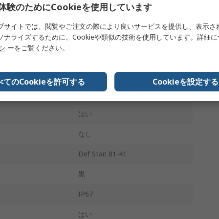
体験のためにCookieを使用しています
394mm
ブサイトでは、閲覧やご注文の際により良いサービスを提供し、表示さ
いいえ
ソナライズするために、Cookieや類似の技術を使用しています。詳細
リシ
ーをご覧ください。
17.48インチ
はい
べてのCookieを許可する
Cookieを設定する
16.3kg
はい
なし
Def Stan 81-41
黒
IP67
はい