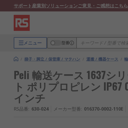
サポート
産業別ソリューション
ご意見・ご感想はこちら
メニュー
型番
/
梯子・脚立 / 保管庫 / マテハン
/
運搬 / 機器ケース
/
Peli 輸送ケース 163
ト ポリプロピレン IP67 0163
インチ
RS品番
:
630-024
メーカー型番
:
016370-0002-110E