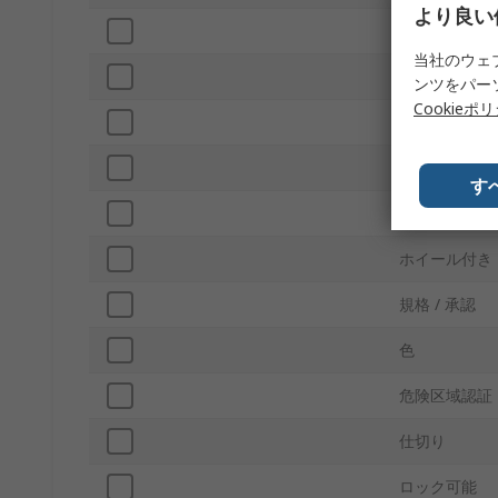
より良い
内部深さ
当社のウェ
防水
ンツをパー
Cookieポ
外形の奥行き
フォーム、
す
ケース重量
ホイール付き
規格 / 承認
色
危険区域認証
仕切り
ロック可能