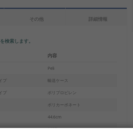
その他
詳細情報
を検索します。
内容
Peli
イプ
輸送ケース
イプ
ポリプロピレン
ポリカーボネート
44.6cm
1637