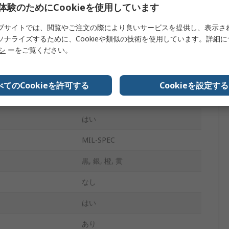
体験のためにCookieを使用しています
337mm
ブサイトでは、閲覧やご注文の際により良いサービスを提供し、表示さ
いいえ
ソナライズするために、Cookieや類似の技術を使用しています。詳細
リシ
ーをご覧ください。
14.87インチ
はい
べてのCookieを許可する
Cookieを設定する
19.40lb
はい
MIL-SPEC
黒, 銀, 橙, 黄
なし
はい
あり