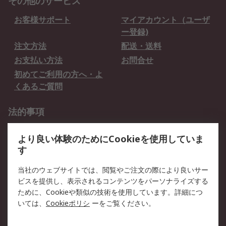
その他のサービス
お客様サポート
マイアカウント（ユーザ
ー登録)
注文方法
配送・送料
お支払い方法
お問合せ
初めてご利用の方へ・よ
くあるご質問
法的事項
プライバシーポリシー
ご利用規約
より良い体験のためにCookieを使用していま
クッキーポリシー
す
RSについて
当社のウェブサイトでは、閲覧やご注文の際により良いサー
ビスを提供し、表示されるコンテンツをパーソナライズする
会社概要
採用情報
ために、Cookieや類似の技術を使用しています。詳細につ
プレスリリース＆お知ら
コーポレートサイト
いては、
Cookieポリシ
ーをご覧ください。
せ