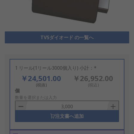
TVSダイオード の一覧へ
1 リール(1リール3000個入り) 小計：*
￥24,501.00
￥26,952.00
(税抜)
(税込)
Add
個
to
数量を選択または入力
Basket
注文書へ追加