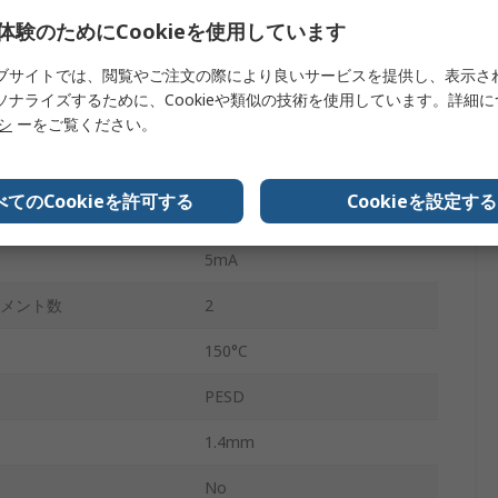
体験のためにCookieを使用しています
3
ブサイトでは、閲覧やご注文の際により良いサービスを提供し、表示さ
C）
70V
ソナライズするために、Cookieや類似の技術を使用しています。詳細
-65°C
リシ
ーをご覧ください。
Ippm
3A
べてのCookieを許可する
Cookieを設定する
はい
5mA
レメント数
2
150°C
PESD
1.4mm
No