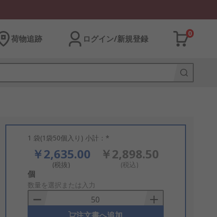
0
荷物追跡
ログイン/新規登録
1 袋(1袋50個入り) 小計：*
￥2,635.00
￥2,898.50
(税抜)
(税込)
Add
個
to
数量を選択または入力
Basket
注文書へ追加