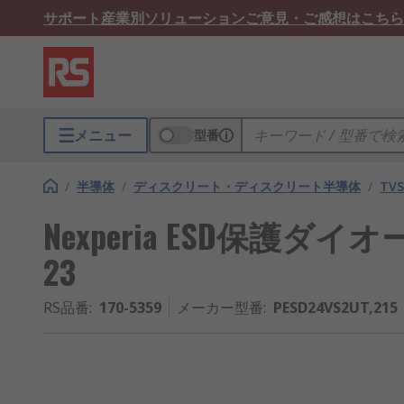
サポート
産業別ソリューション
ご意見・ご感想はこちら
メニュー
型番
/
半導体
/
ディスクリート・ディスクリート半導体
/
TV
Nexperia ESD保護ダイオード
23
RS品番
:
170-5359
メーカー型番
:
PESD24VS2UT,215