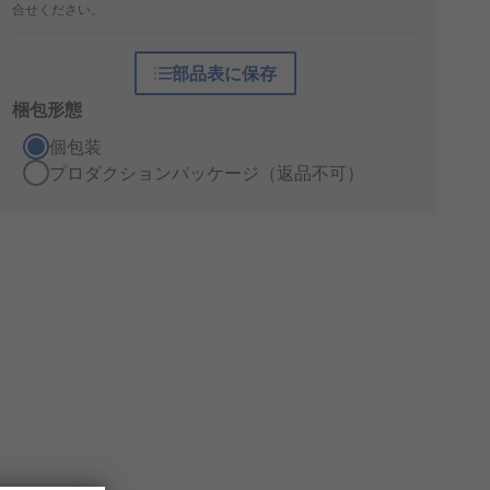
合せください。
部品表に保存
梱包形態
個包装
プロダクションパッケージ（返品不可）