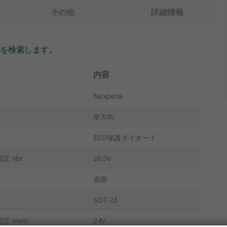
その他
詳細情報
を検索します。
内容
Nexperia
単方向
ESD保護ダイオード
 Vbr
26.5V
表面
SOT-23
圧 Vwm
24V