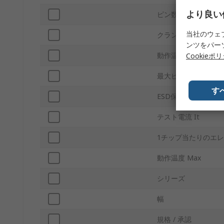
より良い
ピン数
当社のウェ
クランピング電圧（V
ンツをパー
動作温度 Min
Cookieポ
最大ピークパルス電流
す
ESD保護
テスト電流 It
1チップ当たりのエ
動作温度 Max
シリーズ
幅
規格 / 承認