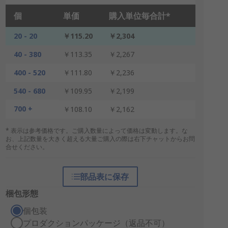
個
単価
購入単位毎合計*
20 - 20
￥115.20
￥2,304
40 - 380
￥113.35
￥2,267
400 - 520
￥111.80
￥2,236
540 - 680
￥109.95
￥2,199
700 +
￥108.10
￥2,162
* 表示は参考価格です。ご購入数量によって価格は変動します。な
お、上記数量を大きく超える大量ご購入の際は右下チャットからお問
合せください。
部品表に保存
梱包形態
個包装
プロダクションパッケージ（返品不可）