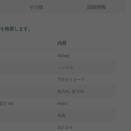
その他
詳細情報
を検索します。
内容
Vishay
シングル
TVSダイオード
単方向, 双方向
圧 Vbr
64.6V
表面
DO-214