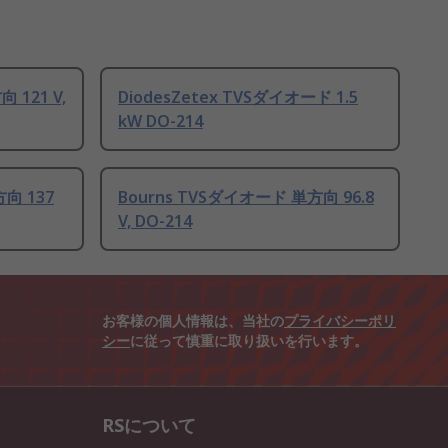
 121 V,
DiodesZetex TVSダイオード 1.5
kW DO-214
向 137
Bourns TVSダイオード 単方向 96.8
V, DO-214
お客様の個人情報は、当社の
プライバシーポリ
シー
に従って慎重に取り扱いを行います。
RSについて