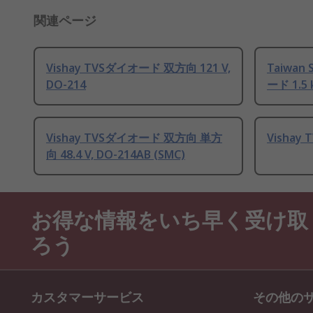
関連ページ
Vishay TVSダイオード 双方向 121 V,
Taiwan
DO-214
ード 1.5 
Vishay TVSダイオード 双方向 単方
Vishay
向 48.4 V, DO-214AB (SMC)
お得な情報をいち早く受け取
ろう
カスタマーサービス
その他の