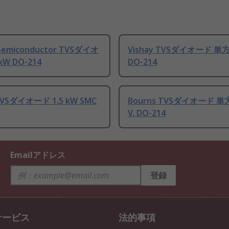
 Semiconductor TVSダイオ
Vishay TVSダイオード 単方向
kW DO-214
DO-214
 TVSダイオード 1.5 kW SMC
Bourns TVSダイオード 単方
V, DO-214
Emailアドレス
登録
サービス
法的事項