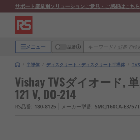
サポート
産業別ソリューション
ご意見・ご感想はこちら
メニュー
型番
/
半導体
/
ディスクリート・ディスクリート半導体
/
TV
Vishay TVSダイオード, 単
121 V, DO-214
RS品番
:
180-8125
メーカー型番
:
SMCJ160CA-E3/57