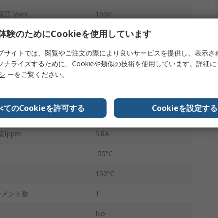
圧 Vwm
160V
体験のためにCookieを使用しています
2
ブサイトでは、閲覧やご注文の際により良いサービスを提供し、表示さ
費Pppm
1.5kW
ソナライズするために、Cookieや類似の技術を使用しています。詳細
C）
121V
リシ
ーをご覧ください。
1mA
べてのCookieを許可する
Cookieを設定する
はい
Ippm
5.8A
-55°C
150°C
レメント数
1
No