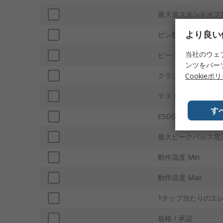
最大逆スタンドオフ電
より良い
ピン数
当社のウェ
ピークパルスパワー消
ンツをパー
クランピング電圧（V
Cookieポ
テスト電流 It
す
ESD保護
最大ピークパルス電流
動作温度 Min
動作温度 Max
1チップ当たりのエ
規格 / 承認