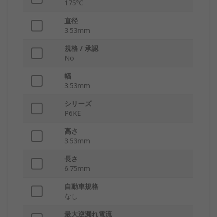
175°C
直径
3.53mm
規格 / 承認
No
幅
3.53mm
シリーズ
P6KE
高さ
3.53mm
長さ
6.75mm
自動車規格
なし
最大逆漏れ電流