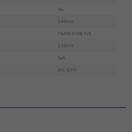
No
3.94mm
TRANSZORB TVS
2.24mm
1μA
AEC-Q101