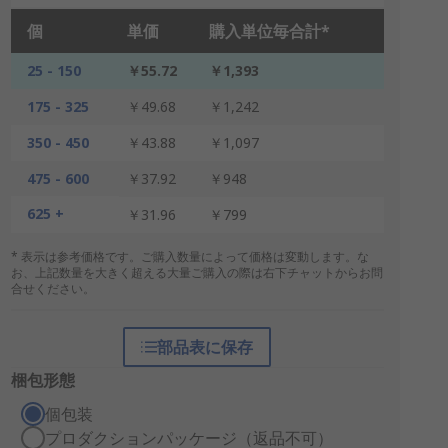
個
単価
購入単位毎合計*
25 - 150
￥55.72
￥1,393
175 - 325
￥49.68
￥1,242
350 - 450
￥43.88
￥1,097
475 - 600
￥37.92
￥948
625 +
￥31.96
￥799
* 表示は参考価格です。ご購入数量によって価格は変動します。な
お、上記数量を大きく超える大量ご購入の際は右下チャットからお問
合せください。
部品表に保存
梱包形態
個包装
プロダクションパッケージ（返品不可）