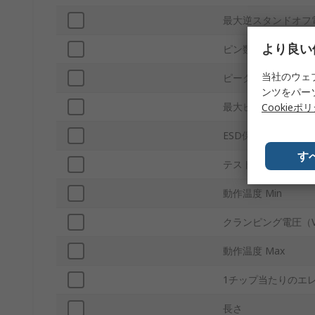
最大逆スタンドオフ電
より良い
ピン数
当社のウェ
ピークパルスパワー消
ンツをパー
最大ピークパルス電流
Cookieポ
ESD保護
す
テスト電流 It
動作温度 Min
クランピング電圧（V
動作温度 Max
1チップ当たりのエ
長さ