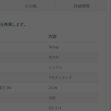
その他
詳細情報
を検索します。
内容
Vishay
単方向
シングル
TVSダイオード
圧 Vbr
24.4V
表面
DO-214