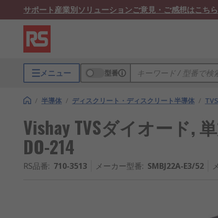
サポート
産業別ソリューション
ご意見・ご感想はこちら
メニュー
型番
/
半導体
/
ディスクリート・ディスクリート半導体
/
TV
Vishay TVSダイオード, 単方向
DO-214
RS品番
:
710-3513
メーカー型番
:
SMBJ22A-E3/52