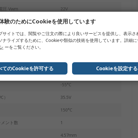
圧 Vwm
22V
体験のためにCookieを使用しています
2
ブサイトでは、閲覧やご注文の際により良いサービスを提供し、表示さ
費Pppm
600W
ソナライズするために、Cookieや類似の技術を使用しています。詳細
Ippm
16.9A
リシ
ーをご覧ください。
はい
べてのCookieを許可する
Cookieを設定する
1mA
-55°C
C）
35.5V
150°C
レメント数
1
4.57mm