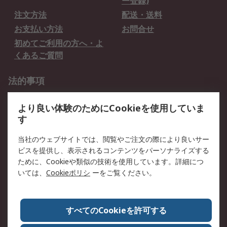
ー登録)
注文方法
配送・送料
お支払い方法
お問合せ
初めてご利用の方へ・よ
くあるご質問
法的事項
プライバシーポリシー
ご利用規約
より良い体験のためにCookieを使用していま
クッキーポリシー
す
RSについて
当社のウェブサイトでは、閲覧やご注文の際により良いサー
ビスを提供し、表示されるコンテンツをパーソナライズする
会社概要
採用情報
ために、Cookieや類似の技術を使用しています。詳細につ
プレスリリース＆お知ら
コーポレートサイト
いては、
Cookieポリシ
ーをご覧ください。
せ
全世界のRS
RSの歴史
すべてのCookieを許可する
ESGへの取り組み（英語）
認証について