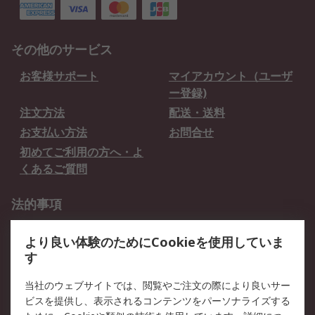
その他のサービス
お客様サポート
マイアカウント（ユーザ
ー登録)
注文方法
配送・送料
お支払い方法
お問合せ
初めてご利用の方へ・よ
くあるご質問
法的事項
プライバシーポリシー
ご利用規約
より良い体験のためにCookieを使用していま
クッキーポリシー
す
RSについて
当社のウェブサイトでは、閲覧やご注文の際により良いサー
ビスを提供し、表示されるコンテンツをパーソナライズする
会社概要
採用情報