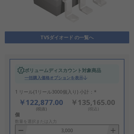
TVSダイオード の一覧へ
ボリュームディスカウント対象商品
一括購入価格オプションを表示
1 リール(1リール3000個入り) 小計：*
￥122,877.00
￥135,165.00
(税抜)
(税込)
Add
個
to
数量を選択または入力
Basket