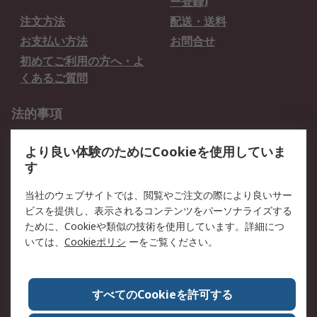
ー登録)
注文方法
配送・送料
お支払い方法
お問合せ
初めてご利用の方へ・よ
くあるご質問
法的事項
プライバシーポリシー
ご利用規約
より良い体験のためにCookieを使用していま
クッキーポリシー
す
RSについて
当社のウェブサイトでは、閲覧やご注文の際により良いサー
ビスを提供し、表示されるコンテンツをパーソナライズする
会社概要
採用情報
ために、Cookieや類似の技術を使用しています。詳細につ
プレスリリース＆お知ら
コーポレートサイト
いては、
Cookieポリシ
ーをご覧ください。
せ
全世界のRS
RSの歴史
すべてのCookieを許可する
ESGへの取り組み（英語）
認証について