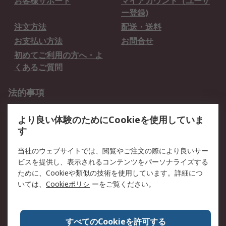
お客様サポート
マイアカウント（ユーザ
ー登録)
注文方法
配送・送料
お支払い方法
お問合せ
初めてご利用の方へ・よ
くあるご質問
法的事項
プライバシーポリシー
ご利用規約
より良い体験のためにCookieを使用していま
クッキーポリシー
す
RSについて
当社のウェブサイトでは、閲覧やご注文の際により良いサー
ビスを提供し、表示されるコンテンツをパーソナライズする
会社概要
採用情報
ために、Cookieや類似の技術を使用しています。詳細につ
プレスリリース＆お知ら
コーポレートサイト
いては、
Cookieポリシ
ーをご覧ください。
せ
全世界のRS
RSの歴史
すべてのCookieを許可する
ESGへの取り組み（英語）
認証について