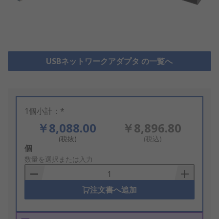
USBネットワークアダプタ の一覧へ
1個小計：*
￥8,088.00
￥8,896.80
(税抜)
(税込)
Add
個
to
数量を選択または入力
Basket
注文書へ追加