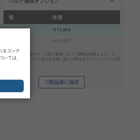
バルク価格オプション
個
単価
1 - 9
￥11,654
10 +
￥11,071
れるコンテ
* 表示は参考価格です。ご購入数量によって価格は変動します。な
については、
お、上記数量を大きく超える大量ご購入の際は右下チャットからお問
合せください。
部品表に保存