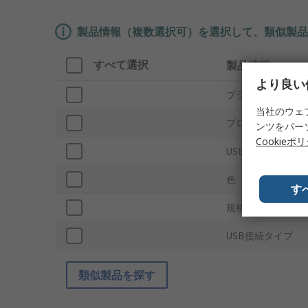
製品情報（複数選択可）を選択して、類似製品
すべて選択
製品情報
より良い
ブランド
当社のウェ
プロダクトタイプ
ンツをパー
Cookieポ
USB仕様
色
す
規格 / 承認
USB接続タイプ
類似製品を探す