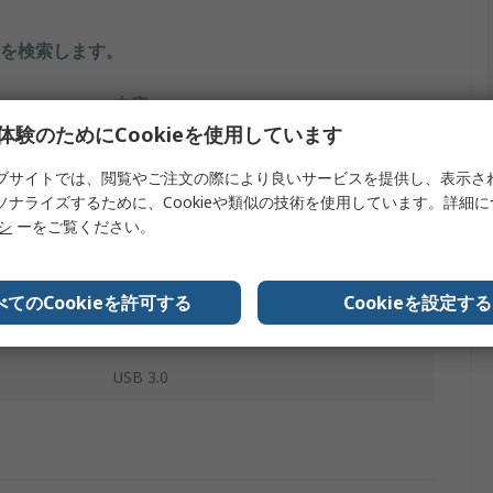
を検索します。
内容
体験のためにCookieを使用しています
RS PRO
ブサイトでは、閲覧やご注文の際により良いサービスを提供し、表示さ
USBネットワークアダプタ
ソナライズするために、Cookieや類似の技術を使用しています。詳細
リシ
ーをご覧ください。
USB 3.0
黒
べてのCookieを許可する
Cookieを設定する
RoHS
USB 3.0