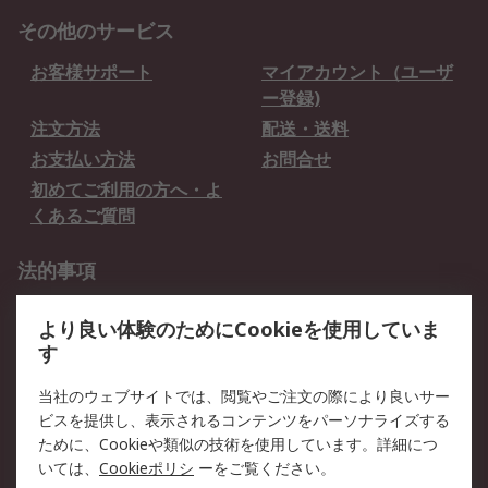
その他のサービス
お客様サポート
マイアカウント（ユーザ
ー登録)
注文方法
配送・送料
お支払い方法
お問合せ
初めてご利用の方へ・よ
くあるご質問
法的事項
プライバシーポリシー
ご利用規約
より良い体験のためにCookieを使用していま
クッキーポリシー
す
RSについて
当社のウェブサイトでは、閲覧やご注文の際により良いサー
ビスを提供し、表示されるコンテンツをパーソナライズする
会社概要
採用情報
ために、Cookieや類似の技術を使用しています。詳細につ
プレスリリース＆お知ら
コーポレートサイト
いては、
Cookieポリシ
ーをご覧ください。