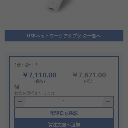
USBネットワークアダプタ の一覧へ
1個小計：*
￥7,110.00
￥7,821.00
(税抜)
(税込)
Add
個
to
数量を選択または入力
Basket
配達日を確認
注文書へ追加