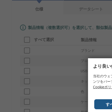
仕様
データシート
製品情報（複数選択可）を選択して、類似製品
すべて選択
製品情報
ブランド
プロダクトタイプ
より良い
USB仕様
当社のウェ
ネットワークタイ
ンツをパー
Cookieポ
色
ケーブル長
す
規格 / 承認