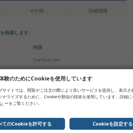
その他
詳細情報
を検索します。
内容
StarTech.com
USBネットワークアダプタ
体験のためにCookieを使用しています
USB 3.0
ブサイトでは、閲覧やご注文の際により良いサービスを提供し、表示さ
プ
1000Mbps
ソナライズするために、Cookieや類似の技術を使用しています。詳細
リシ
ーをご覧ください。
黒
135mm
べてのCookieを許可する
Cookieを設定する
RoHS, CE