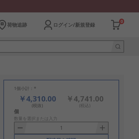
0
荷物追跡
ログイン/新規登録
1個小計：*
￥4,310.00
￥4,741.00
(税抜)
(税込)
Add
個
to
数量を選択または入力
Basket