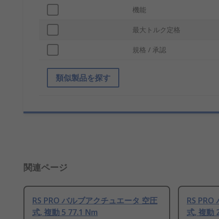
機能
最大トルク定格
規格 / 承認
類似製品を探す
関連ページ
RS PRO バルブアクチュエータ 空圧
RS PR
式, 複動 5 77.1 Nm
式, 複動 2