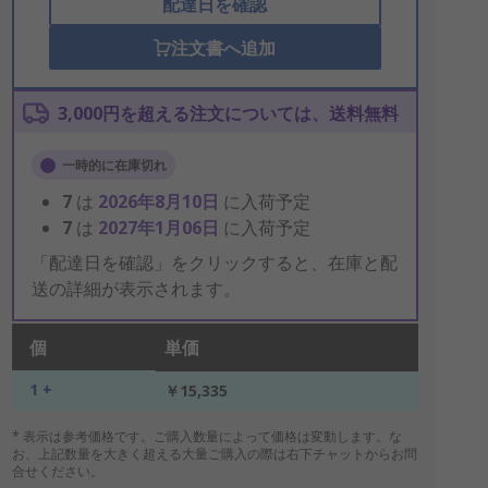
配達日を確認
注文書へ追加
3,000円を超える注文については、送料無料
一時的に在庫切れ
7
は
2026年8月10日
に入荷予定
7
は
2027年1月06日
に入荷予定
「配達日を確認」をクリックすると、在庫と配
送の詳細が表示されます。
個
単価
1 +
￥15,335
* 表示は参考価格です。ご購入数量によって価格は変動します。な
お、上記数量を大きく超える大量ご購入の際は右下チャットからお問
合せください。