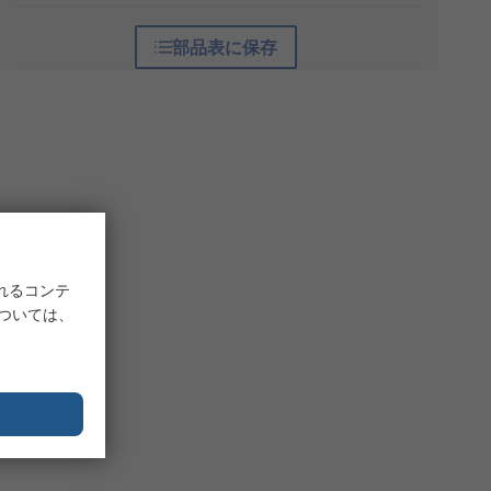
部品表に保存
れるコンテ
については、