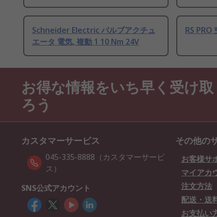
Schneider Electric バルブアクチュ
RS PRO
エータ 電気, 複動 1 10 Nm 24V
お得な情報をいち早く受け取
ろう
カスタマーサービス
その他の
045-335-8888（カスタマーサービ
お客様サ
ス）
マイアカ
注文方法
SNS公式アカウント
配送・送
お支払い