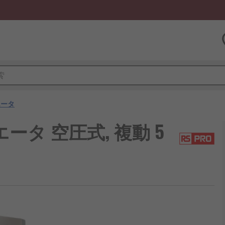
エータ
エータ 空圧式, 複動 5