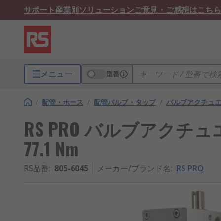
サポート
産業別ソリューション
ご意見・ご感想はこちら
メニュー
型番
/
配管・ホース
/
配管バルブ・タップ
/
バルブアクチュ
RS PRO バルブアクチュ
77.1 Nm
RS品番
:
805-6045
メーカー/ブランド名
:
RS PRO