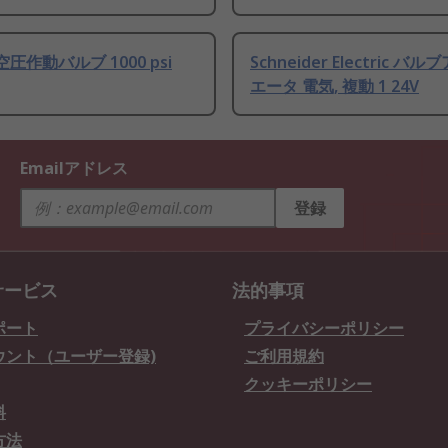
 空圧作動バルブ 1000 psi
Schneider Electric バ
エータ 電気, 複動 1 24V
Emailアドレス
登録
サービス
法的事項
ポート
プライバシーポリシー
ウント（ユーザー登録)
ご利用規約
クッキーポリシー
料
方法