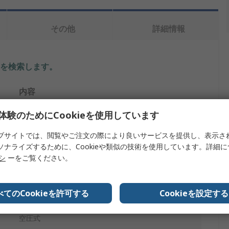
その他
詳細情報
を検索します。
内容
RS PRO
体験のためにCookieを使用しています
5
ブサイトでは、閲覧やご注文の際により良いサービスを提供し、表示さ
ソナライズするために、Cookieや類似の技術を使用しています。詳細
バルブアクチュエータ
リシ
ーをご覧ください。
0.5s
べてのCookieを許可する
Cookieを設定する
0.6s
空圧式