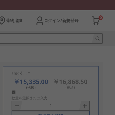
0
荷物追跡
ログイン/新規登録
1個小計：*
￥15,335.00
￥16,868.50
(税抜)
(税込)
Add
個
to
数量を選択または入力
Basket