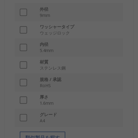
外径
9mm
ワッシャータイプ
ウェッジロック
内径
5.4mm
材質
ステンレス鋼
規格 / 承認
RoHS
厚さ
1.6mm
グレード
A4
類似製品を探す