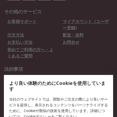
その他のサービス
お客様サポート
マイアカウント（ユーザ
ー登録)
注文方法
配送・送料
お支払い方法
お問合せ
初めてご利用の方へ・よ
くあるご質問
法的事項
プライバシーポリシー
ご利用規約
より良い体験のためにCookieを使用していま
クッキーポリシー
す
RSについて
当社のウェブサイトでは、閲覧やご注文の際により良いサー
ビスを提供し、表示されるコンテンツをパーソナライズする
会社概要
採用情報
ために、Cookieや類似の技術を使用しています。詳細につ
プレスリリース＆お知ら
コーポレートサイト
いては、
Cookieポリシ
ーをご覧ください。