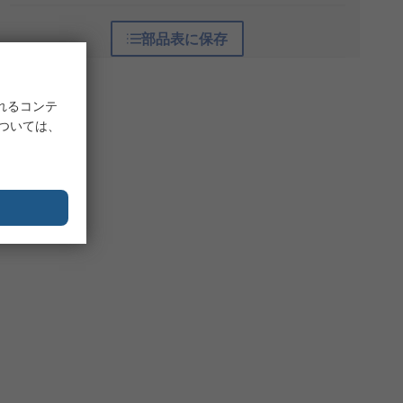
部品表に保存
れるコンテ
については、