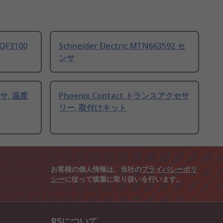
AQF3100
Schneider Electric MTN663592 セ
ンサ
ンサ, 温度
Phoenix Contact トランスアクセサ
リー, 取付けキット
お客様の個人情報は、当社の
プライバシーポリ
シー
に従って慎重に取り扱いを行います。
RSについて