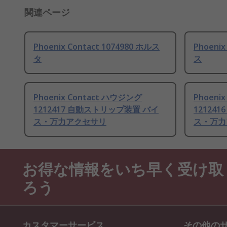
関連ページ
Phoenix Contact 1074980 ホルス
Phoenix
タ
ス
Phoenix Contact ハウジング
Phoeni
1212417 自動ストリップ装置 バイ
12124
ス・万力アクセサリ
ス・万力
お得な情報をいち早く受け取
ろう
カスタマーサービス
その他の