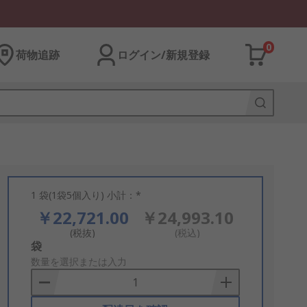
0
荷物追跡
ログイン/新規登録
1 袋(1袋5個入り) 小計：*
￥22,721.00
￥24,993.10
(税抜)
(税込)
Add
袋
to
数量を選択または入力
Basket