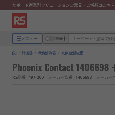
サポート
産業別ソリューション
ご意見・ご感想はこちら
メニュー
型番
/
計測器
/
環境計測器
/
気象観測装置
Phoenix Contact 14
RS品番
:
497-200
メーカー型番
:
1406698
メーカー