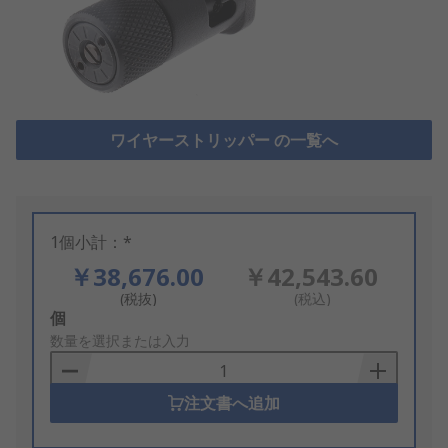
ワイヤーストリッパー の一覧へ
1個小計：*
￥38,676.00
￥42,543.60
(税抜)
(税込)
Add
個
to
数量を選択または入力
Basket
注文書へ追加