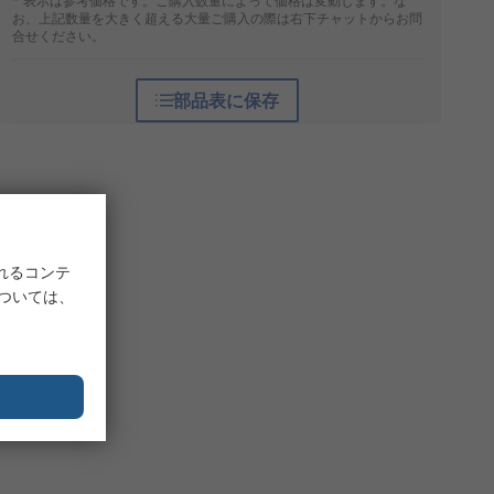
* 表示は参考価格です。ご購入数量によって価格は変動します。な
お、上記数量を大きく超える大量ご購入の際は右下チャットからお問
合せください。
部品表に保存
れるコンテ
については、