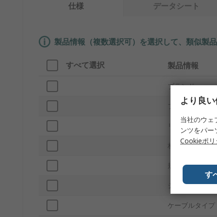
仕様
データシート
製品情報（複数選択可）を選択して、類似製品
すべて選択
製品情報
ブランド
より良い
プロダクトタイ
当社のウェ
リード間隔
ンツをパー
Cookieポ
材質
規格 / 承認
す
シリーズ
ケーブルタイプ