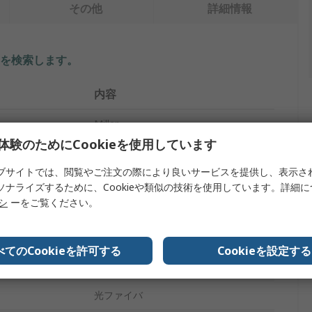
その他
詳細情報
を検索します。
内容
Miller
体験のためにCookieを使用しています
プ
ワイヤストリッパ
ブサイトでは、閲覧やご注文の際により良いサービスを提供し、表示さ
137mm
ソナライズするために、Cookieや類似の技術を使用しています。詳細
リシ
ーをご覧ください。
スチール, ポリアミド
OSHA/ANSI
べてのCookieを許可する
Cookieを設定する
FO 103
光ファイバ