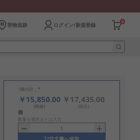
0
荷物追跡
ログイン/新規登録
1個小計：*
￥15,850.00
￥17,435.00
(税抜)
(税込)
Add
個
to
数量を選択または入力
Basket
注文書へ追加