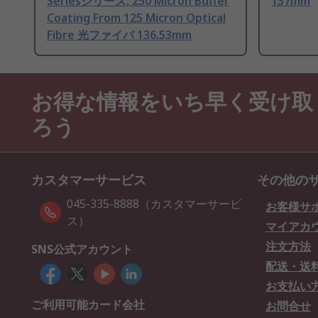
Seriesシリーズ, 250 Micron Buffer
137mm
Coating From 125 Micron Optical
Fibre 光ファイバ 136.53mm
お得な情報をいち早く受け取
ろう
カスタマーサービス
その他の
045-335-8888（カスタマーサービ
お客様サ
ス）
マイアカ
注文方法
SNS公式アカウント
配送・送
お支払い
ご利用可能カード会社
お問合せ