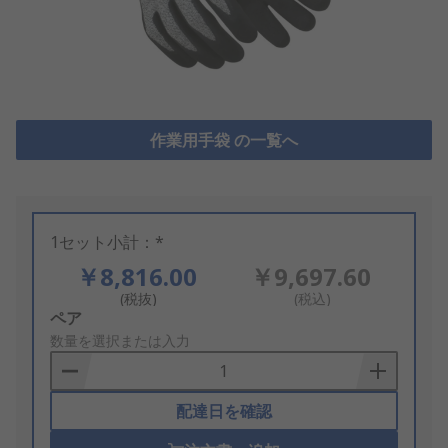
作業用手袋 の一覧へ
1セット小計：*
￥8,816.00
￥9,697.60
(税抜)
(税込)
Add
ペア
to
数量を選択または入力
Basket
配達日を確認