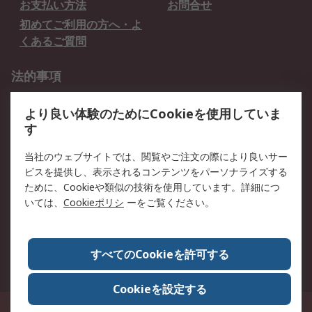
お支払い方法
お問合せ
初めてご利用の方へ・よ
くあるご質問
法的事項
プライバシーポリシー
ご利用規約
より良い体験のためにCookieを使用していま
クッキーポリシー
す
RSについて
当社のウェブサイトでは、閲覧やご注文の際により良いサー
ビスを提供し、表示されるコンテンツをパーソナライズする
会社概要
採用情報
ために、Cookieや類似の技術を使用しています。詳細につ
プレスリリース＆お知ら
コーポレートサイト
いては、
Cookieポリシ
ーをご覧ください。
せ
全世界のRS
RSの歴史
すべてのCookieを許可する
ESGへの取り組み（英語）
認証について
Cookieを設定する
〒240-0005 神奈川県横浜市保土ヶ谷区神戸町134番地 横浜ビジネスパーク ウ