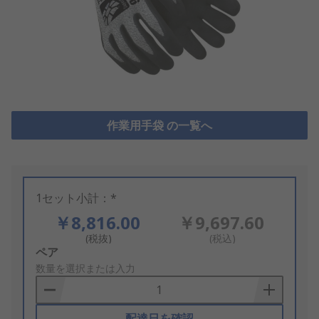
作業用手袋 の一覧へ
1セット小計：*
￥8,816.00
￥9,697.60
(税抜)
(税込)
Add
ペア
to
数量を選択または入力
Basket
配達日を確認