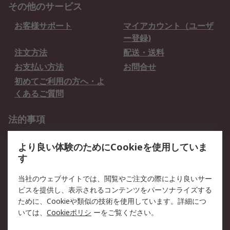
その他のサービス
お客様サポート
マイアカウント（ユーザ
ー登録)
注文方法
配送・送料
お支払い方法
お問合せ
初めてご利用の方へ・よ
くあるご質問
法的事項
プライバシーポリシー
ご利用規約
より良い体験のためにCookieを使用していま
クッキーポリシー
す
RSについて
当社のウェブサイトでは、閲覧やご注文の際により良いサー
ビスを提供し、表示されるコンテンツをパーソナライズする
会社概要
採用情報
ために、Cookieや類似の技術を使用しています。詳細につ
プレスリリース＆お知ら
コーポレートサイト
いては、
Cookieポリシ
ーをご覧ください。
せ