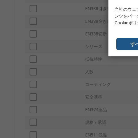
EN388引き裂き
当社のウェ
ンツをパー
EN388突き刺し
Cookieポ
EN388切断
す
シリーズ
抵抗特性
入数
コーティング
安全基準
EN374薬品
規格 / 承認
EN511低温