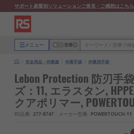
サポート
産業別ソリューション
ご意見・ご感想はこちら
メニュー
型番
/
安全用品・作業服
/
作業手袋
/
作業用手袋
Lebon Protection 防刃手
ズ：11, エラスタン, HPP
クアポリマー, POWERTOUC
RS品番
:
277-8747
メーカー型番
:
POWERTOUCH-11