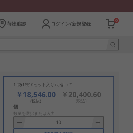
0
荷物追跡
ログイン/新規登録
1 袋(1袋10セット入り) 小計：*
￥18,546.00
￥20,400.60
(税抜)
(税込)
Add
個
to
数量を選択または入力
Basket