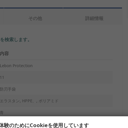
その他
詳細情報
を検索します。
内容
Lebon Protection
11
防刃手袋
エラスタン, HPPE、, ポリアミド
青
あり
体験のためにCookieを使用しています