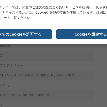
あり
ブサイトでは、閲覧やご注文の際により良いサービスを提供し、表示さ
ソナライズするために、Cookieや類似の技術を使用しています。詳細
あり
リシ
ーをご覧ください。
あり
べてのCookieを許可する
Cookieを設定する
POWERTOUCH
耐摩耗性
20
アクアポリマー
CE EN ISO, EN 16350, EN 388:2016, EN407:2020
いいえ
Dermatest, Oeko-Tex Standard 100
なし