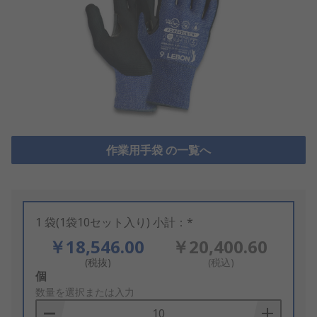
作業用手袋 の一覧へ
1 袋(1袋10セット入り) 小計：*
￥18,546.00
￥20,400.60
(税抜)
(税込)
Add
個
to
数量を選択または入力
Basket