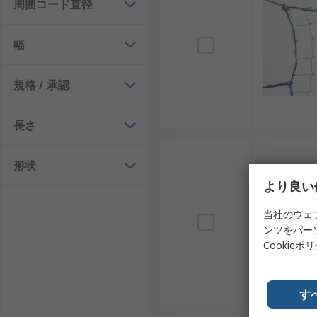
周囲コード直径
幅
規格 / 承認
長さ
形状
より良い
当社のウェ
ンツをパー
Cookieポ
す