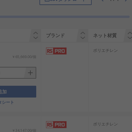
トはその堅牢なコード構造により、積載
ド及びタイロープがあります。用途に合わせ
ブランド
ネット材質
います。
ポリエチレン
￥65,669.00/個
追加
タシート
ポリエチレン
￥34,147.00/個