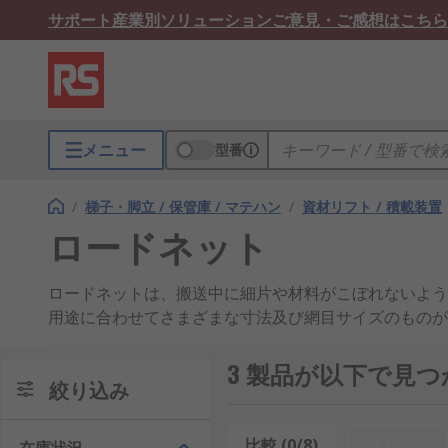
サポート
産業別ソリューション
ご意見・ご感想はこちら
メニュー
型番
/
梯子・脚立 / 保管庫 / マテハン
/
資材リフト / 積載装置
ロードネット
ロードネットは、搬送中に細片や材料がこぼれないよう
用途に合わせてさまざまな寸法及び網目サイズのものが
ロードネットは何に使用しますか?
3 製品が以下で見
絞り込み
ロードネットには、製造、産業、運搬の[安全]("/web/c/safety-secur
わる多くの用途があります。搬送中にトラックやその他
比較 (0/8)
リセット