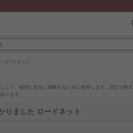
/
ロードネット
にして、確実に安全に運搬するために使用します。頑丈で耐久
あります。
つかりました ロードネット
ity-esd-control-clean-room/" ""/web/c/safety-secu
の車両の積荷を押さえたり、落下する細片から従業員を保護し