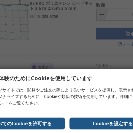
RS PRO ポリエチレン ロードネッ
数量
ト 3.6 m 2.75m 3.5 mm
RS品番
289-5759
デー
1個小計：
在庫あり
￥61,334.00
(税抜)
体験のためにCookieを使用しています
RS PRO ポリエチレン ロードネッ
数量
ト 7.3 m 4m 3.5 mm
ブサイトでは、閲覧やご注文の際により良いサービスを提供し、表示さ
RS品番
289-5771
ソナライズするために、Cookieや類似の技術を使用しています。詳細
リシ
ーをご覧ください。
デー
べてのCookieを許可する
Cookieを設定する