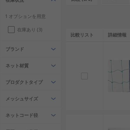
在庫状況
ようにしたりするために使用します。すべての車両及び
量が大きい場合や、非常に過酷な条件においても、優
1 オプションを用意
ロードネットの選択
在庫あり (3)
一般的に、ロードネットは直径3.5 mmの編組みポリ
比較リスト
詳細情報
てさまざまなサイズのものを選択できます。ロードネッ
ブランド
ネット材質
プロダクトタイプ
メッシュサイズ
ネットコード径