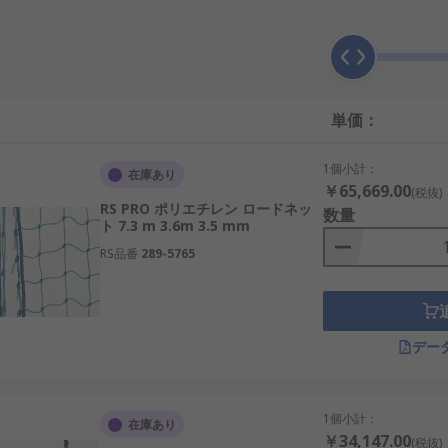
あらゆる種類の原料の積荷に簡単に固定できます。ロードネッ
れた耐摩耗性及び破損に対する耐性を示します。
エチレン(PE)コードから作られ、さまざまな外周サイズのコー
単価：
トは、すべての標準の産業用スキップに合うように設計されて
1個小計：
在庫あり
￥65,669.00
(税抜)
RS PRO ポリエチレン ロードネッ
数量
ト 7.3 m 3.6m 3.5 mm
RS品番
289-5765
デー
1個小計：
在庫あり
￥34,147.00
(税抜)