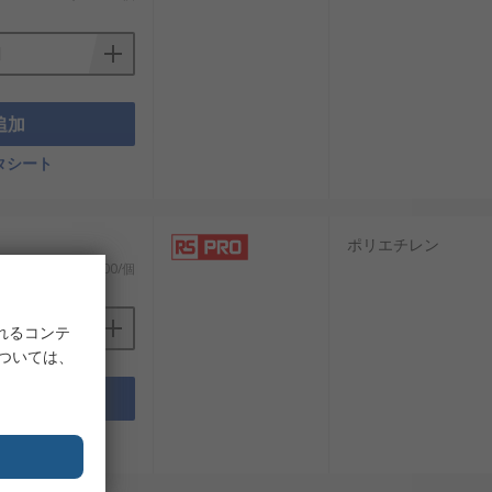
追加
タシート
ポリエチレン
￥61,334.00/個
れるコンテ
については、
追加
タシート