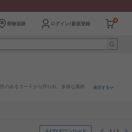
0
荷物追跡
ログイン/新規登録
性のあるコードから作られ、多様な最終
表示する
rity-esd-control-clean-room/"")にかか
たり、スキップから細片が飛び出さない
CSVダウンロード
1
/
1